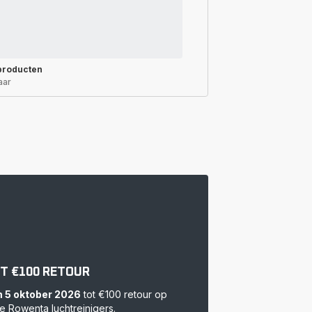
producten
aar
T €100 RETOUR
m 5 oktober 2026
tot €100 retour op
 Rowenta luchtreinigers.