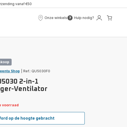
erzending vanaf €50
Onze winkels
Hulp nodig?
Onze
Hulp
Mijn
Mijn
winkels
nodig?
account
winke
nkoop
wenta Shop
|
Ref.: QU5030F0
U5030 2-in-1
ger-Ventilator
p voorraad
ord op de hoogte gebracht
Eclipse
QU5030