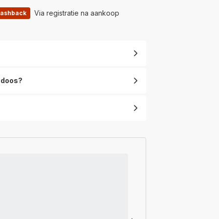
2-
Via registratie na aankoop
cashback
in-
1
Luchtreiniger-
Ventilator
e doos?