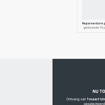
Repareerbare 
gedurende 15 j
NU TO
Ontvang van
1 maart t/
geselecteerde