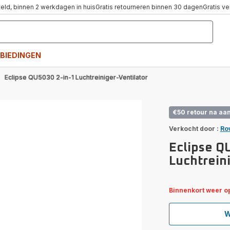
teld, binnen 2 werkdagen in huis
Gratis retourneren binnen 30 dagen
Gratis v
BIEDINGEN
Eclipse QU5030 2-in-1 Luchtreiniger-Ventilator
€50 retour na aa
Verkocht door :
Ro
Eclipse Q
Luchtreini
Binnenkort weer o
W