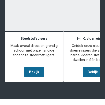
Steelstofzuigers
2-in-1 vloerreinig
Maak overal direct en grondig
Ontdek onze nieuwe 
schoon met onze handige
vloerreinigers die alle
snoerloze steelstofzuigers.
harde vloeren stofzui
dweilen in één bewe
Bekijk
Bekijk