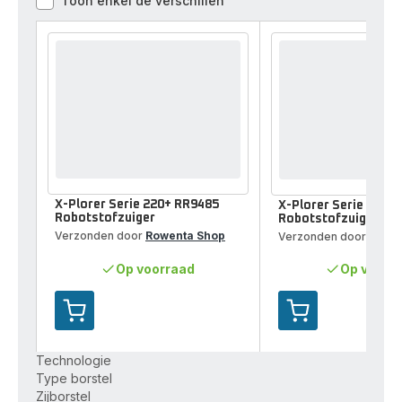
Toon enkel de verschillen
Vergelijkingstool
X-Plorer Serie 220+ RR9485
X-Plorer Serie 135+
Robotstofzuiger
Robotstofzuiger
Verzonden door
Rowenta Shop
Verzonden door
Rowe
Op voorraad
Op voorr
Toevoegen
Toevoegen
aan
aan
je
je
Technologie
winkelwagen
winkelwagen
Type borstel
X-
X-
Zijborstel