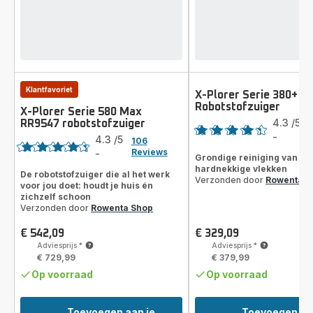
Klantfavoriet
X-Plorer Serie 380+ R
Robotstofzuiger
Score
X-Plorer Serie 580 Max
4.3
/5
RR9547 robotstofzuiger
Score
-
4.3
/5
106
ratings.4.3
Reviews
-
Grondige reiniging van vuil
ratings.4.3
hardnekkige vlekken
De robotstofzuiger die al het werk
Verzonden door
Rowenta S
voor jou doet: houdt je huis én
zichzelf schoon
Verzonden door
Rowenta Shop
€ 542,09
€ 329,09
Prijs
Prijs
Adviesprijs
*
Adviesprijs
*
€ 729,99
€ 379,99
Op voorraad
Op voorraad
Toevoegen aan je
Toevoegen aa