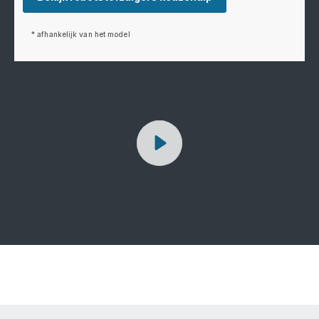
* afhankelijk van het model
Start
-
X-
plorer
robotstofzuigers