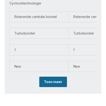
Plorer
Plorer
Cycloontechnologie
Serie
Serie
220+
135+
RR9485
RR91D5
Roterende centrale borstel
Roterende centrale b
Robotstofzuiger
Robotstofzuiger
Turboborstel
Turboborstel
1
1
Nee
Nee
Toon meer