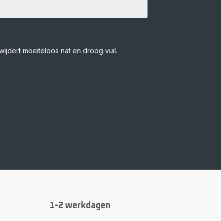
Slimme detectie 
ijdert moeiteloos nat en droog vuil.
Signaleert vuil autom
1-2 werkdagen