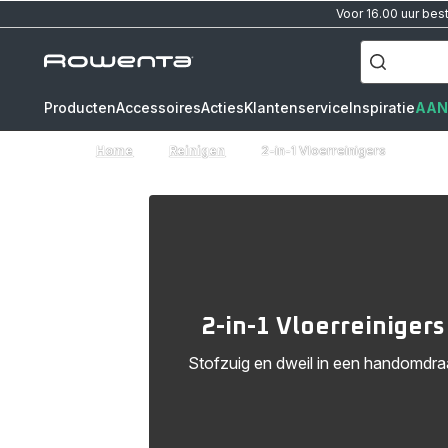
Voor 16.00 uur bes
["Waar
ben
Rowenta-
je
naar
startpagina
op
zoek?",
"steelstofzuiger",
Producten
Accessoires
Acties
Klantenservice
Inspiratie
AAN
"x-
clean",
"kachel"]
Home
Reinigen
2-in-1 Vloerreinigers
2-in-1 Vloerreinigers
Stofzuig en dweil in een handomdra