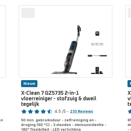
Nieuw
X-Clean 7 GZ5735 2-in-1
X
vloerreiniger - stofzuig & dweil
v
tegelijk
t
Score
Sc
4.5
/5
-
210 Reviews
ratings.4.5
ra
en
50 min. gebruiksduur - zelfreiniging en -
6
droging (60 °C) - 3 standen - stemassistentie -
d
180° flexibilteit - LED verlichting
-