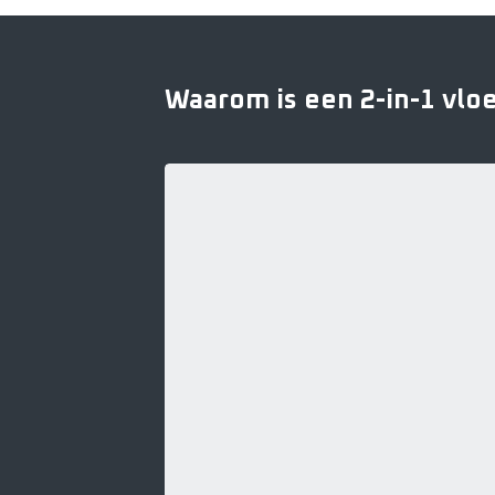
vloerrei
-
stofzuig
&
Waarom is een 2-in-1 vloe
dweil
tegelijk