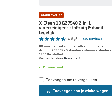
Klantfavoriet
X-Clean 10 GZ7540 2-in-1
vloerreiniger - stofzuig & dweil
tegelijk
Score
4.6
/5
-
1530 Reviews
ratings.4.6
60 min. gebruiksduur - zelfreiniging en -
droging (65 °C) - 5 standen - stemassistentie -
180° flexibilteit
Verzonden door
Rowenta Shop
Op voorraad
X-
Toevoegen om te vergelijken
Clean
10
Toevoegen aan je winkelwagen
GZ7540
2-
in-
1