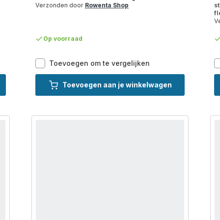
Verzonden door
Rowenta Shop
s
fl
V
Op voorraad
X-
Toevoegen om te vergelijken
Clean
7
Toevoegen aan je winkelwagen
GZ5735
2-
in-
1
niger
vloerreiniger
-
stofzuig
&
dweil
tegelijk