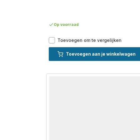
Op voorraad
X-
Toevoegen om te vergelijken
Clean
2
Toevoegen aan je winkelwagen
GZ2271
2-
in-
1
vloerrei
-
stofzuig
&
dweil
tegelijk