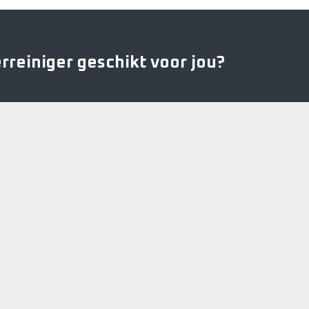
niger
vloerreiniger
-
stofzuig
&
rreiniger geschikt voor jou?
dweil
tegelijk