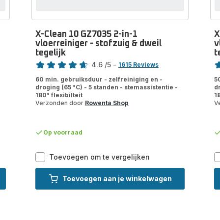
X-Clean 10 GZ7035 2-in-1
X
vloerreiniger - stofzuig & dweil
v
tegelijk
t
Score
Sc
4.6
/5
-
1615 Reviews
ratings.4.6
ra
60 min. gebruiksduur - zelfreiniging en -
5
droging (65 °C) - 5 standen - stemassistentie -
d
180° flexibilteit
18
Verzonden door
Rowenta Shop
V
Op voorraad
X-
Toevoegen om te vergelijken
Clean
10
Toevoegen aan je winkelwagen
GZ7035
2-
in-
1