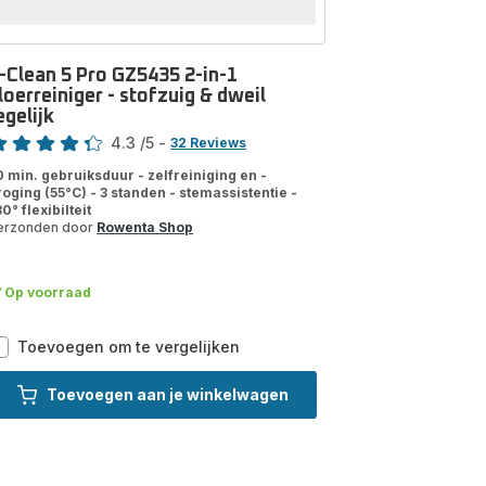
-Clean 5 Pro GZ5435 2-in-1
loerreiniger - stofzuig & dweil
egelijk
ore
4.3
/5
-
32 Reviews
tings.4.3
0 min. gebruiksduur - zelfreiniging en -
roging (55°C) - 3 standen - stemassistentie -
0° flexibilteit
erzonden door
Rowenta Shop
Op voorraad
X-
Toevoegen om te vergelijken
Clean
5
Toevoegen aan je winkelwagen
Pro
GZ5435
2-
in-