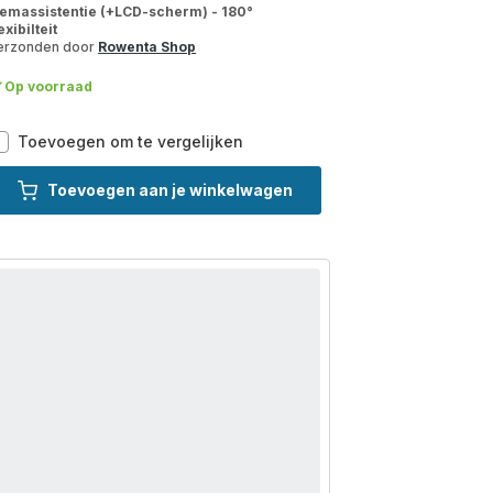
temassistentie (+LCD-scherm) - 180°
exibilteit
erzonden door
Rowenta Shop
Op voorraad
X-
Toevoegen om te vergelijken
Clean
12
Toevoegen aan je winkelwagen
GZ7257
2-
in-
1
vloerreiniger
-
stofzuig
&
dweil
tegelijk