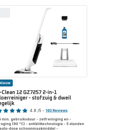
Nieuw
-Clean 12 GZ7257 2-in-1
loerreiniger - stofzuig & dweil
egelijk
ore
4.8
/5
-
163 Reviews
tings.4.8
5 min. gebruiksduur - zelfreiniging en -
roging (90 °C) - antiklittechnologie - 5 standen
 auto-dose schoonmaakmiddel -