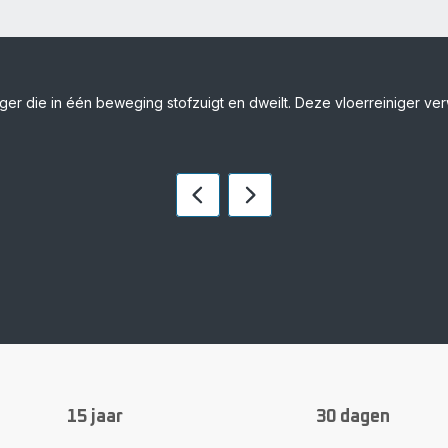
ger die in één beweging stofzuigt en dweilt. Deze vloerreiniger verw
Vorige
Volgende
Push
Push
slider
slider
15 jaar
30 dagen