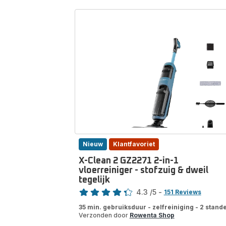
Nieuw
Klantfavoriet
X-Clean 2 GZ2271 2-in-1
vloerreiniger - stofzuig & dweil
tegelijk
Score
4.3
/5
-
151 Reviews
ratings.4.3
35 min. gebruiksduur - zelfreiniging - 2 stand
Verzonden door
Rowenta Shop