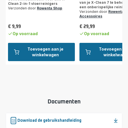
van je X-Clean 7 te behou
Clean 2-in-1 vloerreinigers
een onberispelijke reinigi
Verzonden door
Rowenta Shop
Verzonden door
Rowenta
Accessoires
€ 9,99
€ 29,99
Prijs
Prijs
Op voorraad
Op voorraad
Toevoegen aan je
Toevoegen aa
winkelwagen
winkelwage
Documenten
Download de gebruikshandleiding