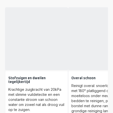
Stofzuigen en dweilen
Overal schoon
tegelijkertijd
Reinigt overal: snoerloo
Krachtige zuigkracht van 20kPa
met 180° platliggend de
met slimme vuildetectie en een
moeiteloos onder meube
constante stroom van schoon
bedden te reinigen, plu
water om zowel nat als droog vuil
borstel met dunne rand 
op te zuigen.
grondige reiniging langs