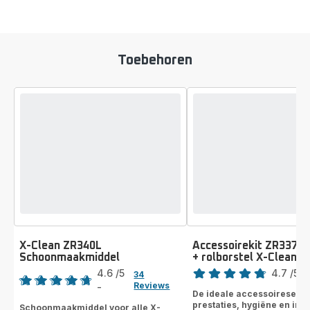
Toebehoren
X-Clean ZR340L
Accessoirekit ZR337A01
Schoonmaakmiddel
+ rolborstel X-Clean 7
Score
Score
4.6
/5
4.7
/5
-
34
Reviews
ratings.4.7
-
ratings.4.6
De ideale accessoireset o
prestaties, hygiëne en inz
Schoonmaakmiddel voor alle X-