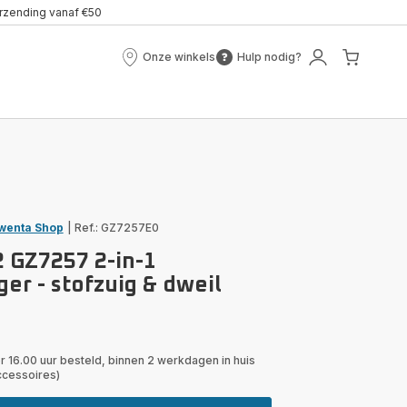
erzending vanaf €50
Onze winkels
Hulp nodig?
Onze
Hulp
Mijn
Mijn
winkels
nodig?
account
winke
wenta Shop
|
Ref.: GZ7257E0
2 GZ7257 2-in-1
ger - stofzuig & dweil
r 16.00 uur besteld, binnen 2 werkdagen in huis
ccessoires)