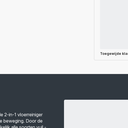
Toegewijde
kla
e 2-in-1 vloerreiniger
ele beweging. Door de
lijk alle soorten vuil -