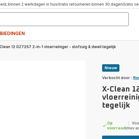
teld, binnen 2 werkdagen in huis
Gratis retourneren binnen 30 dagen
Gratis v
BIEDINGEN
Clean 12 GZ7257 2-in-1 vloerreiniger - stofzuig & dweil tegelijk
Nieuw
Verkocht door :
Ro
X-Clean 1
vloerreini
tegelijk
Op
|
Voo
voorraad
(muv a