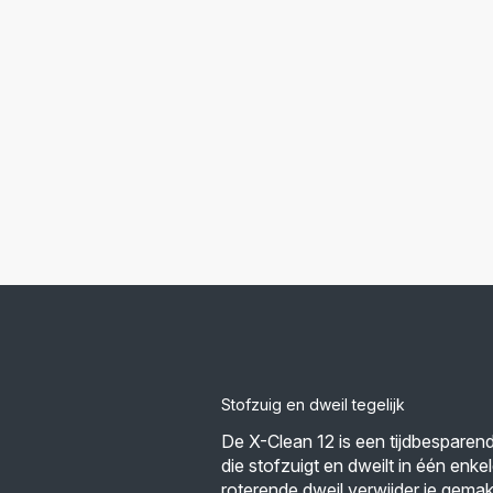
Stofzuig en dweil tegelijk
De X-Clean 12 is een tijdbesparend
die stofzuigt en dweilt in één enk
roterende dweil verwijder je gemakke