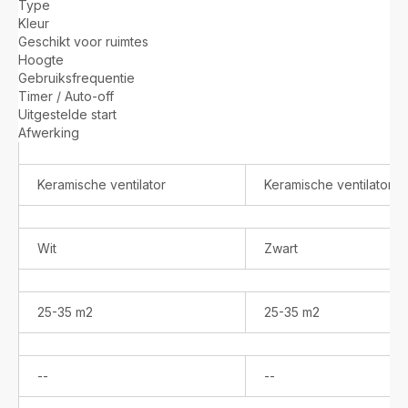
Type
kache
Aqua
Kleur
SO9281
Geschikt voor ruimtes
keramische
Hoogte
kachel
Gebruiksfrequentie
Timer / Auto-off
Uitgestelde start
Afwerking
Keramische ventilator
Keramische ventilator
Wit
Zwart
25-35 m2
25-35 m2
Niet
Niet
--
--
verkrijgbaar
verkrijgbaar