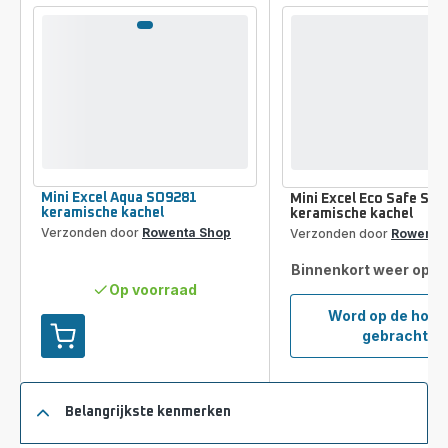
Vergelijkingstool
Mini Excel Aqua SO9281
Mini Excel Eco Safe SO
keramische kachel
keramische kachel
Verzonden door
Rowenta Shop
Verzonden door
Rowenta
Binnenkort weer op v
Op voorraad
Word op de hoog
Mini
gebracht
Toevoegen
Excel
aan
Eco
je
Safe
winkelwagen
Belangrijkste kenmerken
SO92
Mini
keram
Excel