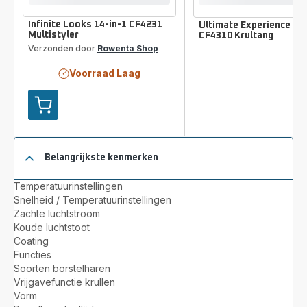
Infinite Looks 14-in-1 CF4231
Ultimate Experience Air
Multistyler
CF4310 Krultang
Verzonden door
Rowenta Shop
Voorraad Laag
Toevoegen
aan
je
winkelwagen
Belangrijkste kenmerken
Infinite
Looks
Temperatuurinstellingen
14-
Snelheid / Temperatuurinstellingen
in-
Zachte luchtstroom
1
Koude luchtstoot
CF4231
Coating
Multistyler
Functies
Soorten borstelharen
Vrijgavefunctie krullen
Vorm