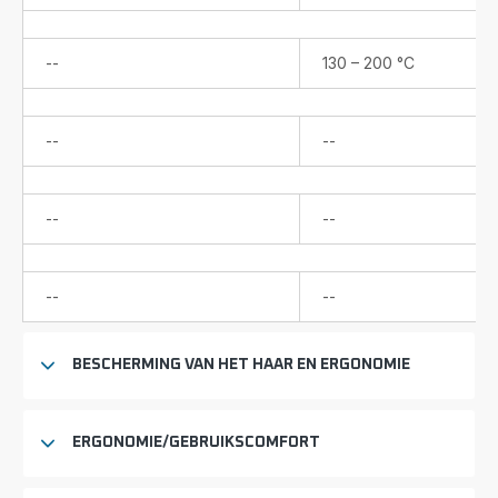
verkrijgbaar
Niet
--
130 – 200 °C
verkrijgbaar
Niet
Niet
--
--
verkrijgbaar
verkrijgbaar
Niet
Niet
--
--
verkrijgbaar
verkrijgbaar
Niet
Niet
--
--
verkrijgbaar
verkrijgbaar
BESCHERMING VAN HET HAAR EN ERGONOMIE
ERGONOMIE/GEBRUIKSCOMFORT