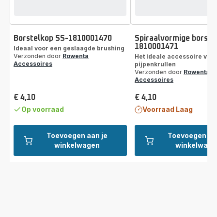
Borstelkop SS-1810001470
Spiraalvormige borste
1810001471
Ideaal voor een geslaagde brushing
Verzonden door
Rowenta
Het ideale accessoire voo
Accessoires
pijpenkrullen
Verzonden door
Rowenta
Accessoires
€ 4,10
€ 4,10
Prijs
Prijs
Op voorraad
Voorraad Laag
Toevoegen aan je
Toevoegen aa
winkelwagen
winkelwage