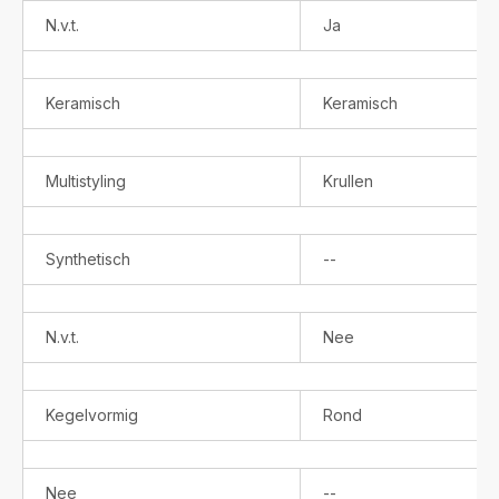
N.v.t.
Ja
Keramisch
Keramisch
Multistyling
Krullen
Niet
Synthetisch
--
verkrijgbaar
N.v.t.
Nee
Kegelvormig
Rond
Niet
Nee
--