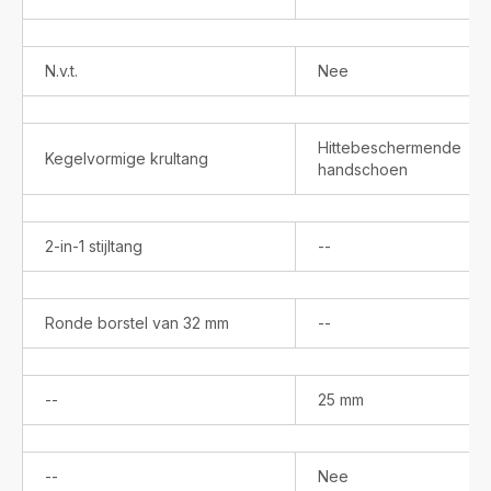
verkrijgbaar
N.v.t.
Nee
Hittebeschermende
Kegelvormige krultang
handschoen
Niet
2-in-1 stijltang
--
verkrijgbaar
Niet
Ronde borstel van 32 mm
--
verkrijgbaar
Niet
--
25 mm
verkrijgbaar
Niet
--
Nee