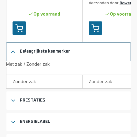
Verzonden door
Rowenta
Op voorraad
Op voorraad
Toevoegen
Toevoegen
aan
aan
je
je
winkelwagen
winkelwagen
Belangrijkste kenmerken
Compact
Compact
Power
Power
Met zak / Zonder zak
XXL
XXL
RO4B50
RO4B11
Stofzuiger
Stofzuiger
Zonder zak
Zonder zak
zonder
zonder
zak
zak
-
PRESTATIES
Beste
Koop
maart
2025
ENERGIELABEL