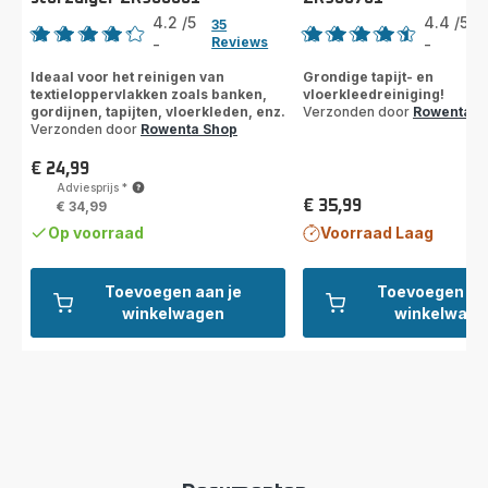
4.2
/5
4.4
/5
35
Reviews
-
-
ratings.4.2
ratings.4.4
Ideaal voor het reinigen van
Grondige tapijt- en
textieloppervlakken zoals banken,
vloerkleedreiniging!
gordijnen, tapijten, vloerkleden, enz.
Verzonden door
Rowenta S
Verzonden door
Rowenta Shop
€ 24,99
Prijs
Adviesprijs
*
€ 35,99
€ 34,99
Prijs
Op voorraad
Voorraad Laag
Toevoegen aan je
Toevoegen aa
winkelwagen
winkelwage