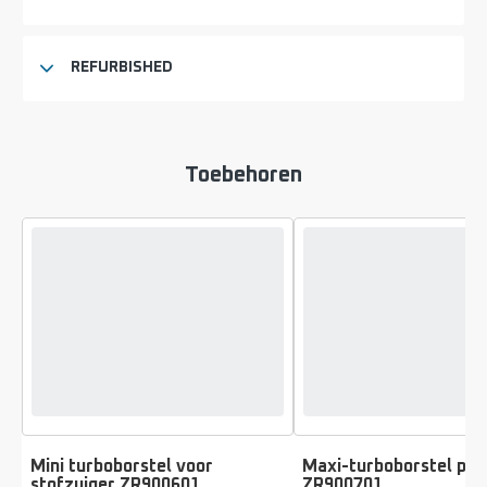
REFURBISHED
Toebehoren
Mini turboborstel voor
Maxi-turboborstel pro
stofzuiger ZR900601
ZR900701
Score
Score