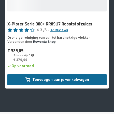
X-Plorer Serie 380+ RR89U7 Robotstofzuiger
Score
4.3
/5
-
17 Reviews
ratings.4.3
Grondige reiniging van vuil tot hardnekkige vlekken
Verzonden door
Rowenta Shop
€ 329,09
Prijs
Adviesprijs
*
€ 379,99
Op voorraad
Toevoegen aan je winkelwagen