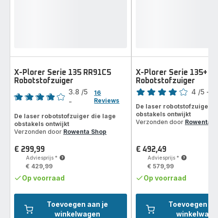
X-Plorer Serie 135 RR91C5
X-Plorer Serie 135+ R
Robotstofzuiger
Robotstofzuiger
Score
Score
3.8
/5
4
/5
-
1
16
Reviews
Beoordeling
-
ratings.3.8
De laser robotstofzuiger d
met
obstakels ontwijkt
De laser robotstofzuiger die lage
vier
Verzonden door
Rowenta S
obstakels ontwijkt
sterren
Verzonden door
Rowenta Shop
(gemiddeld)
€ 299,99
€ 492,49
Prijs
Prijs
Adviesprijs
*
Adviesprijs
*
€ 429,99
€ 579,99
Op voorraad
Op voorraad
Toevoegen aan je
Toevoegen aa
winkelwagen
winkelwage