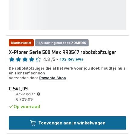
Klantfavoriet
15% korting met code ZOMER15
X-Plorer Serie 580 Max RR9547 robotstofzuiger
Score
4.3
/5
-
102 Reviews
ratings.4.3
De robotstofzuiger die al het werk voor jou doet: houdt je huis
én zichzelf schoon
Verzonden door
Rowenta Shop
€ 541,09
Prijs
Adviesprijs
*
€ 729,99
Op voorraad
Toevoegen aan je winkelwagen