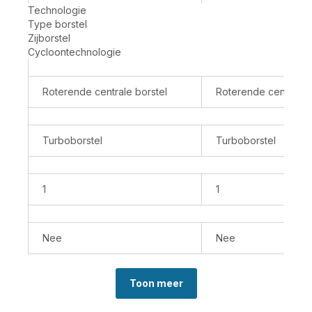
je
je
Technologie
winkelwagen
winkelwagen
Type borstel
X-
X-
Zijborstel
Plorer
Plorer
Cycloontechnologie
Serie
Serie
580
135
Max
RR91C5
Roterende centrale borstel
Roterende centrale b
RR9547
Robotstofzuiger
robotstofzuiger
Turboborstel
Turboborstel
1
1
Nee
Nee
Toon meer