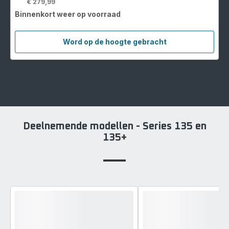
€ 279,99
Binnenkort weer op voorraad
Word op de hoogte gebracht
X-
Plorer
Serie
280
RR88H7
Robotstofzuiger
Deelnemende modellen - Series 135 en
135+