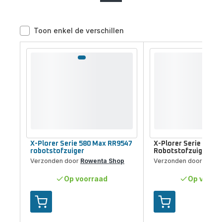
Toon enkel de verschillen
Vergelijkingstool
X-Plorer Serie 580 Max RR9547
X-Plorer Serie 135 
robotstofzuiger
Robotstofzuiger
Verzonden door
Rowenta Shop
Verzonden door
Rowe
Op voorraad
Op voorr
Toevoegen
Toevoegen
aan
aan