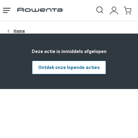
Rowenta-
Open
Mijn
Mijn
startpagina
het
account
winke
menu
Home
Deze actie is inmiddels afgelopen
Ontdek onze lopende acties