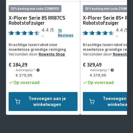
15% korting met code ZOMER15
15% korting met code ZOMER1
X-Plorer Serie 85 RR87C5
X-Plorer Serie 85+ RR
Robotstofzuiger
Robotstofzuiger
Score
Score
4.4
/5
4.4
/5
15
Reviews
-
-
ratings.4.4
ratings.4.4
Krachtige laserrobot voor
Krachtige laserrobot voor
moeiteloze grondige reiniging
moeiteloze grondige reini
Verzonden door
Rowenta Shop
Verzonden door
Rowenta S
€ 184,29
€ 329,49
Prijs
Prijs
Adviesprijs
*
Adviesprijs
*
€ 279,99
€ 379,99
Op voorraad
Op voorraad
Toevoegen aan je
Toevoegen aa
winkelwagen
winkelwage