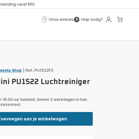
erzending vanaf €50
Onze winkels
Hulp nodig?
Onze
Hulp
Mijn
Mijn
winkels
nodig?
account
winke
wenta Shop
|
Ref.: PU1522F0
Mini PU1522 Luchtreiniger
r 16.00 uur besteld, binnen 2 werkdagen in huis
ccessoires)
Toevoegen aan je winkelwagen