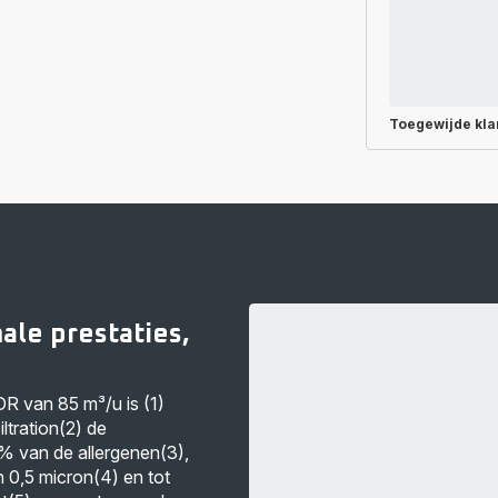
Toegewijde
kla
ale prestaties,
R van 85 m³/u is (1)
ltration(2) de
0% van de allergenen(3),
n 0,5 micron(4) en tot