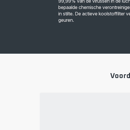
99,99% van de virussen in de luch
bepaalde chemische verontreinigen
in stilte. De actieve koolstoffilte
geuren.
Voord