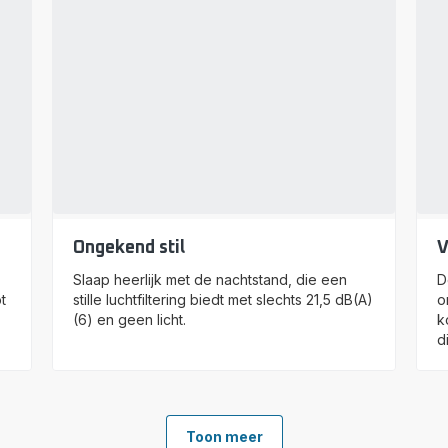
Ongekend stil
V
Slaap heerlijk met de nachtstand, die een
D
t
stille luchtfiltering biedt met slechts 21,5 dB(A)
o
(6) en geen licht.
k
d
Toon meer