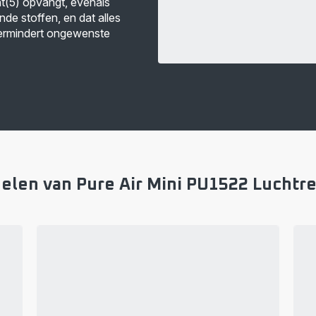
t(5) opvangt, evenals
de stoffen, en dat alles
r vermindert ongewenste
elen van Pure Air Mini PU1522 Luchtre