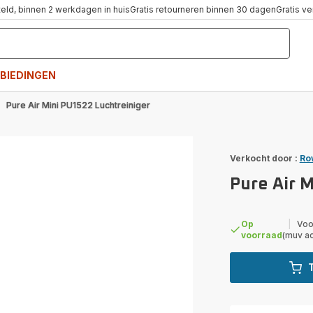
teld, binnen 2 werkdagen in huis
Gratis retourneren binnen 30 dagen
Gratis v
BIEDINGEN
Pure Air Mini PU1522 Luchtreiniger
Verkocht door :
Ro
Pure Air 
Op
|
Voo
voorraad
(muv a