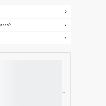
Compact
PU2221
Luchtreiniger
e doos?