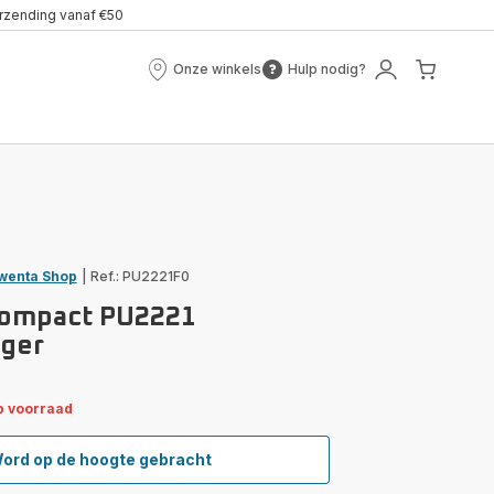
erzending vanaf €50
Onze winkels
Hulp nodig?
Onze
Hulp
Mijn
Mijn
winkels
nodig?
account
winke
wenta Shop
|
Ref.: PU2221F0
Compact PU2221
iger
p voorraad
ord op de hoogte gebracht
Pure
Air