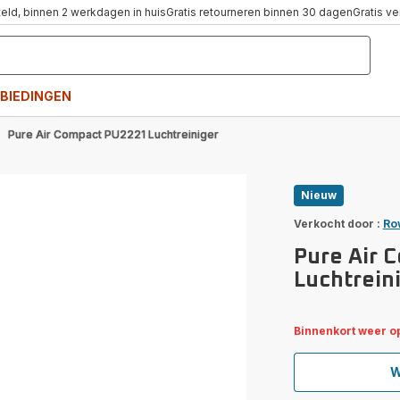
teld, binnen 2 werkdagen in huis
Gratis retourneren binnen 30 dagen
Gratis v
BIEDINGEN
Pure Air Compact PU2221 Luchtreiniger
Nieuw
Verkocht door :
Ro
Pure Air 
Luchtrein
Binnenkort weer o
W