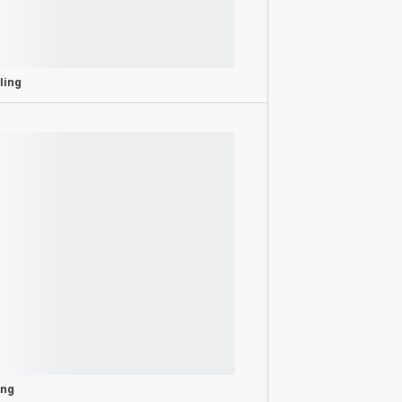
ling
ing