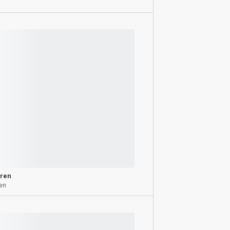
eren
en