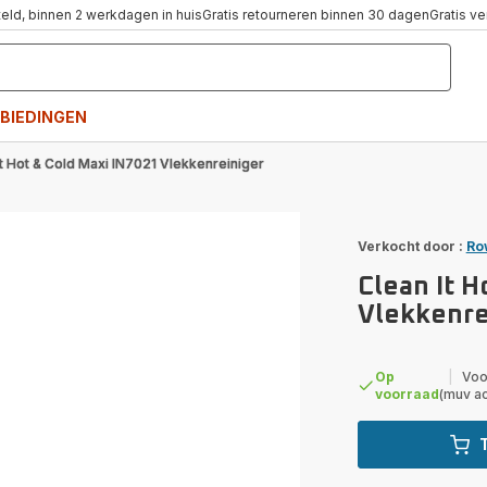
teld, binnen 2 werkdagen in huis
Gratis retourneren binnen 30 dagen
Gratis v
BIEDINGEN
It Hot & Cold Maxi IN7021 Vlekkenreiniger
Verkocht door :
Ro
Clean It H
Vlekkenre
Op
|
Voo
voorraad
(muv a