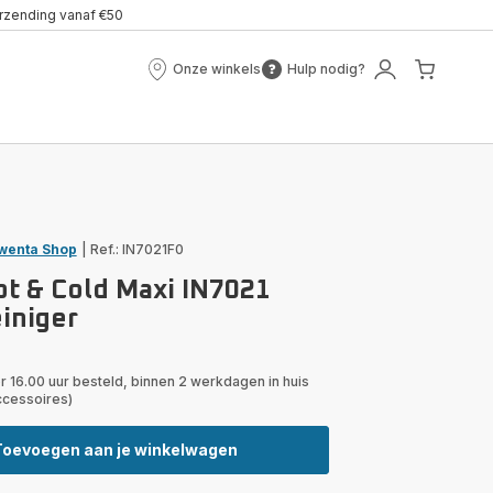
erzending vanaf €50
Onze winkels
Hulp nodig?
Onze
Hulp
Mijn
Mijn
winkels
nodig?
account
winke
wenta Shop
|
Ref.: IN7021F0
ot & Cold Maxi IN7021
iniger
r 16.00 uur besteld, binnen 2 werkdagen in huis
ccessoires)
Toevoegen aan je winkelwagen