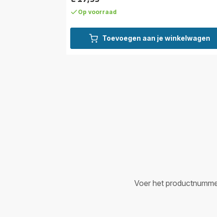
Prijs
Op voorraad
Toevoegen aan je winkelwagen
Voer het productnummer i