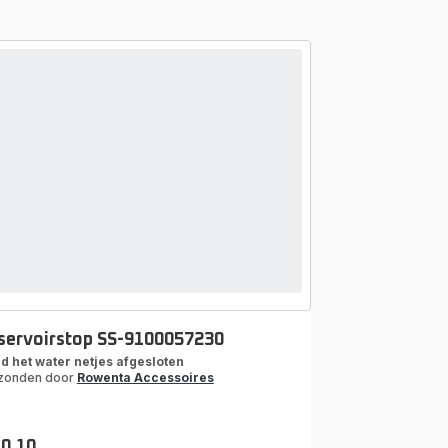
servoirstop SS-9100057230
d het water netjes afgesloten
zonden door
Rowenta Accessoires
10,10