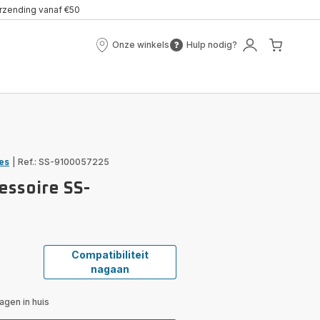
erzending vanaf €50
Onze winkels
Hulp nodig?
Onze
Hulp
Mijn
Mijn
winkels
nodig?
account
winke
es
|
Ref.: SS-9100057225
essoire SS-
Compatibiliteit
nagaan
gen in huis