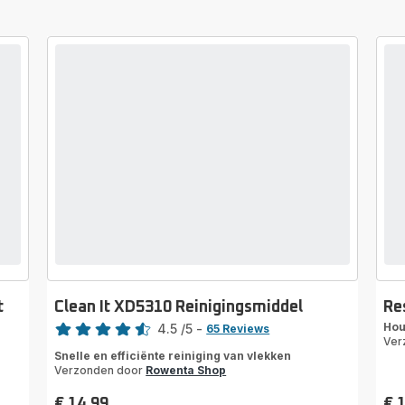
t
Clean It XD5310 Reinigingsmiddel
Re
Score
Hou
4.5
/5
-
65 Reviews
Ver
ratings.4.5
Snelle en efficiënte reiniging van vlekken
Verzonden door
Rowenta Shop
€ 14,99
€ 