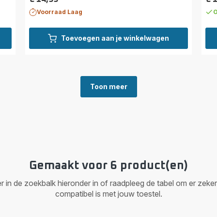
Prijs
Prij
Voorraad Laag
O
Toevoegen aan je winkelwagen
Toon meer
Gemaakt voor 6 product(en)
n de zoekbalk hieronder in of raadpleeg de tabel om er zeker va
compatibel is met jouw toestel.