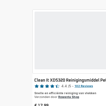
Clean It XD5320 Reinigingsmiddel Pe
Score
4.4
/5
-
102 Reviews
ratings.4.4
Snelle en efficiënte reiniging van vlekken
Verzonden door
Rowenta Shop
€ 17,99