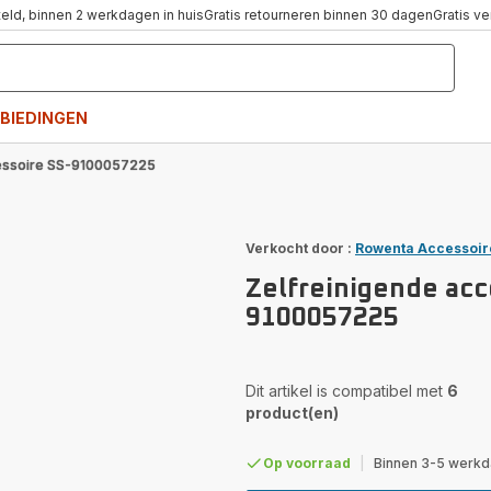
teld, binnen 2 werkdagen in huis
Gratis retourneren binnen 30 dagen
Gratis v
BIEDINGEN
cessoire SS-9100057225
Verkocht door :
Rowenta Accessoir
Zelfreinigende acc
9100057225
Dit artikel is compatibel met
6
product(en)
Op voorraad
|
Binnen 3-5 werkda