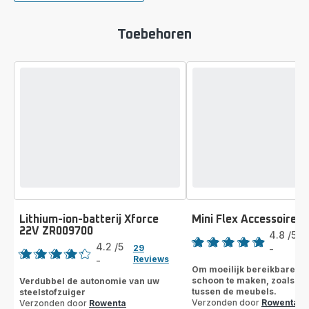
Toebehoren
Lithium-ion-batterij Xforce
Mini Flex Accessoire 
Score
22V ZR009700
Score
4.8
/5
4.2
/5
29
-
ratings.4.8
Reviews
-
ratings.4.2
Om moeilijk bereikbare pl
schoon te maken, zoals in 
Verdubbel de autonomie van uw
tussen de meubels.
steelstofzuiger
Verzonden door
Rowenta
Verzonden door
Rowenta