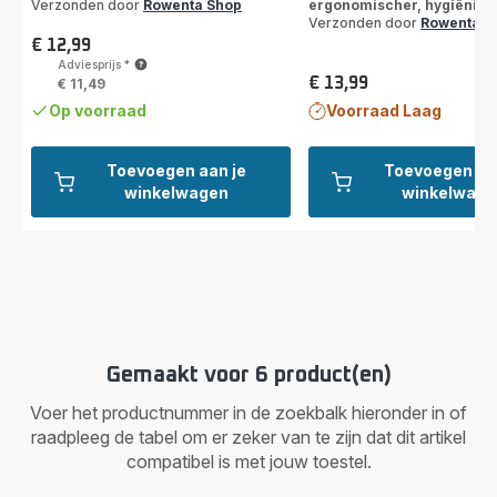
Verzonden door
Rowenta Shop
ergonomischer, hygiënisc
Verzonden door
Rowenta S
€ 12,99
Prijs
Adviesprijs
*
€ 13,99
€ 11,49
Prijs
Op voorraad
Voorraad Laag
Toevoegen aan je
Toevoegen aa
winkelwagen
winkelwage
Gemaakt voor 6 product(en)
Voer het productnummer in de zoekbalk hieronder in of
raadpleeg de tabel om er zeker van te zijn dat dit artikel
compatibel is met jouw toestel.