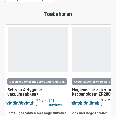
Toebehoren
Geschikt voor al onze stofzuigers met zak
Geschikt voor al onze stofzuige
Set van 4 Hygiëne
Hygiënische zak + aro
vacuümzakken+
katoenbloem ZR20092
Score
Score
4.5
/5
4.7
/5
319
Reviews
-
-
ratings.4.5
ratings.4.7
Stofzuigerzakken met hoge filtratie!
Zak met hoge fitratie: