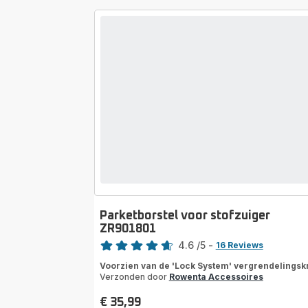
Parketborstel voor stofzuiger
ZR901801
Score
4.6
/5
-
16 Reviews
ratings.4.6
Voorzien van de 'Lock System' vergrendelings
Verzonden door
Rowenta Accessoires
€ 35,99
Prijs