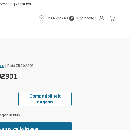
erzending vanaf €50
Onze winkels
Hulp nodig?
Onze
Hulp
Mijn
Mijn
winkels
nodig?
account
winke
es
|
Ref.: ZR002901
02901
Compatibiliteit
nagaan
gen in huis
aan je winkelwagen