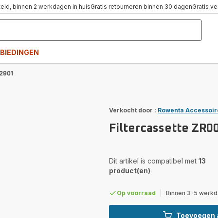
teld, binnen 2 werkdagen in huis
Gratis retourneren binnen 30 dagen
Gratis v
BIEDINGEN
02901
Verkocht door :
Rowenta Accessoir
Filtercassette ZR0
Dit artikel is compatibel met
13
product(en)
Op voorraad
|
Binnen 3-5 werkda
Toevoegen 