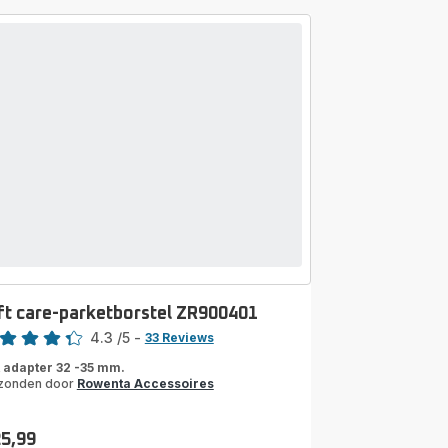
ft care-parketborstel ZR900401
e
4.3
/5
-
33 Reviews
ngs.4.3
 adapter 32 -35 mm.
zonden door
Rowenta Accessoires
25,99
s