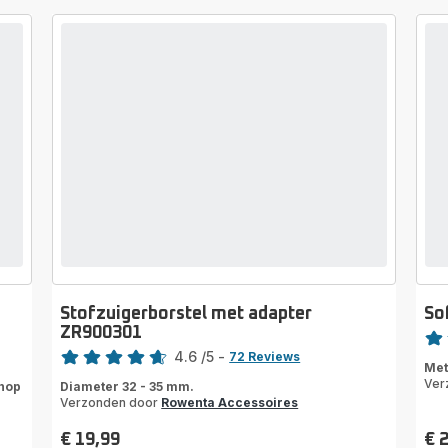
Stofzuigerborstel met adapter
So
Scor
ZR900301
Score
4.6
/5
-
rati
72 Reviews
Met
ratings.4.6
Ver
knop
Diameter 32 - 35 mm.
Verzonden door
Rowenta Accessoires
€ 19,99
€ 
Prijs
Prij