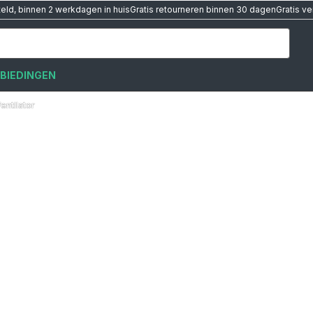
teld, binnen 2 werkdagen in huis
Gratis retourneren binnen 30 dagen
Gratis v
BIEDINGEN
entilator