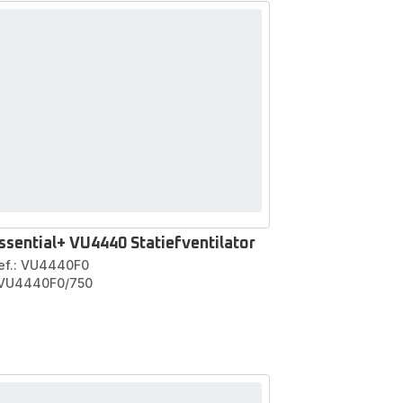
ssential+ VU4440 Statiefventilator
ef.: VU4440F0
 VU4440F0/750