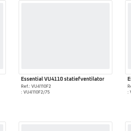
Essential VU4110 statiefventilator
E
Ref.: VU4110F2
R
: VU4110F2/75
: