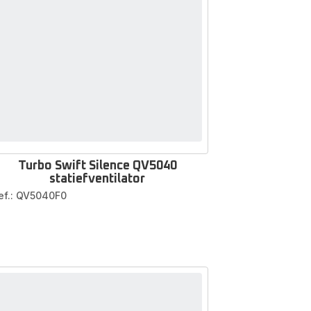
Turbo Swift Silence QV5040
statiefventilator
ef.: QV5040F0