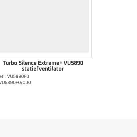
Turbo Silence Extreme+ VU5890
statiefventilator
ef.: VU5890F0
 VU5890F0/CJ0