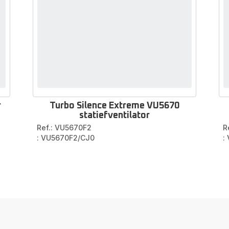
r
Turbo Silence Extreme VU5670
statiefventilator
Ref.: VU5670F2
R
: VU5670F2/CJ0
: