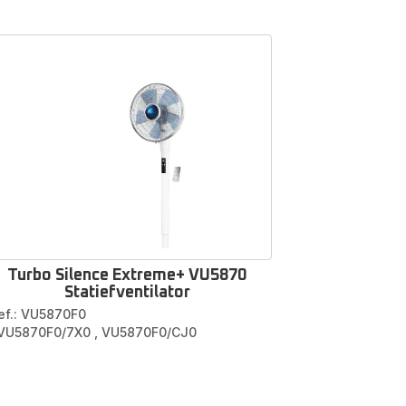
or
ster
of
uiste
oires
en
an je
Turbo Silence Extreme+ VU5870
Statiefventilator
ef.: VU5870F0
 VU5870F0/7X0
,
VU5870F0/CJ0