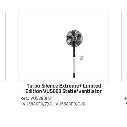
behoren en onderdelen voor ventilat
p zoek naar een
afstandsbediening
, een
voor- of achterra
peller
voor je
Rowenta-ventilator
? Dan ben je hier aan het j
adres!
od bevat veel verschillende
reserveonderdelen en access
meerdere modellen, waaronder de
Turbo Silence, Essential 
Compact ventilators
.
 reserveonderdeel voor je Rowenta-ventilator door het model v
apparaat te kiezen in het menu hieronder.
Turbo Silence Extreme+ Limited
Edition VU5880 Statiefventilator
Ref.: VU5880F0
R
: VU5880F0/7X0
,
VU5880F0/CJ0
: