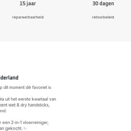
15 jaar
30 dagen
repareerbaarheid
retourbeleid
ederland
p dit moment dé favoriet is
a uit het eerste kwartaal van
ent wet & dry handsticks,
and.
 een 2-in-1 vloerreiniger,
an gekocht. ✨