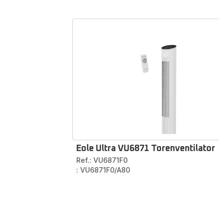
Toe
Ben je o
een
pro
Ons aanb
voor 
Vind het
Eole Ultra VU6871 Torenventilator
Ref.: VU6871F0
: VU6871F0/A80