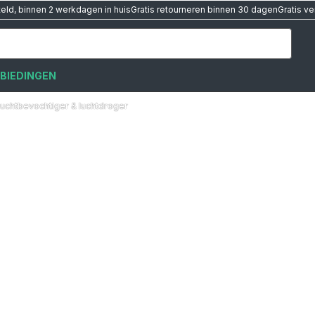
teld, binnen 2 werkdagen in huis
Gratis retourneren binnen 30 dagen
Gratis v
BIEDINGEN
uchtbevochtiger & luchtdroger